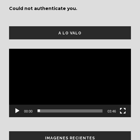
Could not authenticate you.
A LO VALO
Reproductor
de
vídeo
00:00
03:46
IMAGENES RECIENTES