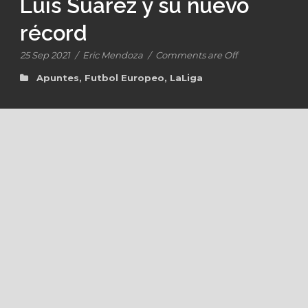
Luis Suárez y su nuevo
récord
25 Sep 2021
/
Eric Mendoza
/
Comments are Off
Apuntes
,
Futbol Europeo
,
LaLiga