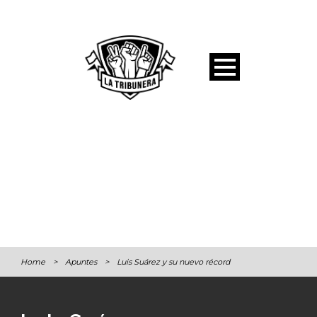
Home
>
Apuntes
>
Luis Suárez y su nuevo récord