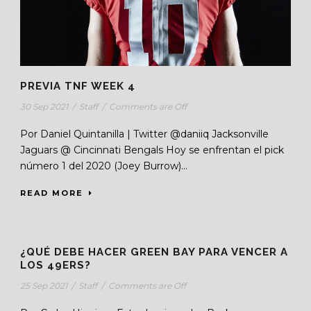
PREVIA TNF WEEK 4
30 Sep 2021
/
Staff
/
Comments are Off
Por Daniel Quintanilla | Twitter @daniiq Jacksonville
Jaguars @ Cincinnati Bengals Hoy se enfrentan el pick
número 1 del 2020 (Joey Burrow)...
READ MORE
¿QUÉ DEBE HACER GREEN BAY PARA VENCER A
LOS 49ERS?
25 Sep 2021
/
Staff
/
Comments are Off