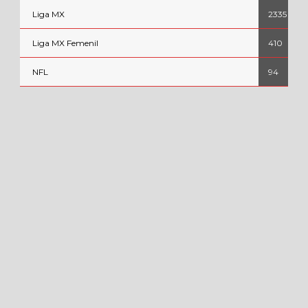
Liga MX
2335
Liga MX Femenil
410
NFL
94