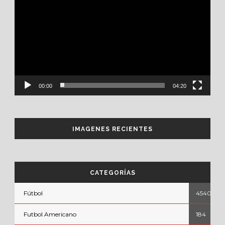
de
vídeo
00:00
04:20
IMAGENES RECIENTES
CATEGORÍAS
Fútbol
4540
Futbol Americano
184