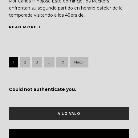
Por Carlos Hinojosa Este domingo, los Packers
enfrentan su segundo partido en horario estelar de la
temporada visitando a los 49ers de...
READ MORE
1
2
3
…
10
Next ›
Could not authenticate you.
A LO VALO
Reproductor