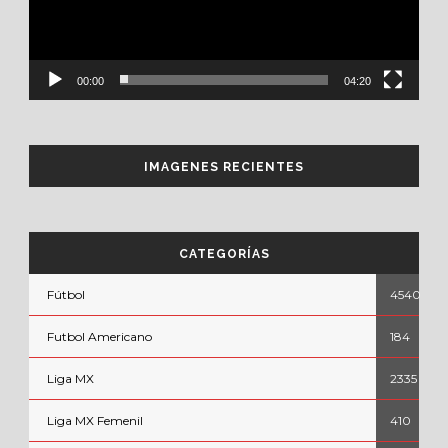
00:00
04:20
IMAGENES RECIENTES
CATEGORÍAS
Fútbol
4540
Futbol Americano
184
Liga MX
2335
Liga MX Femenil
410