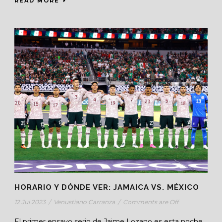
READ MORE
HORARIO Y DÓNDE VER: JAMAICA VS. MÉXICO
12 Jul 2023
/
Venustiano Carranza
/
Comments are Off
El primer ensayo serio de Jaime Lozano es esta noche