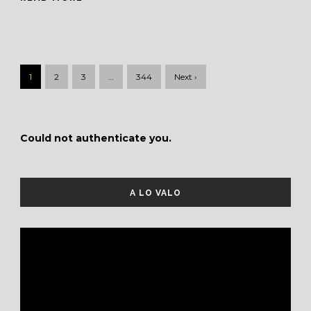
1
2
3
…
344
Next ›
Could not authenticate you.
A LO VALO
Reproductor
de
vídeo