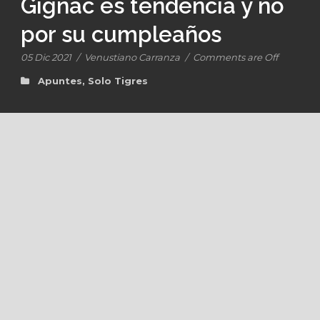
Gignac es tendencia y no
por su cumpleaños
05 Dic 2021
/
Venustiano Carranza
/
Comments are Off
Apuntes
,
Solo Tigres