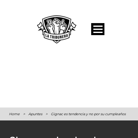
Home
>
Apuntes
>
Gignac es tendencia y no por su cumpleaños