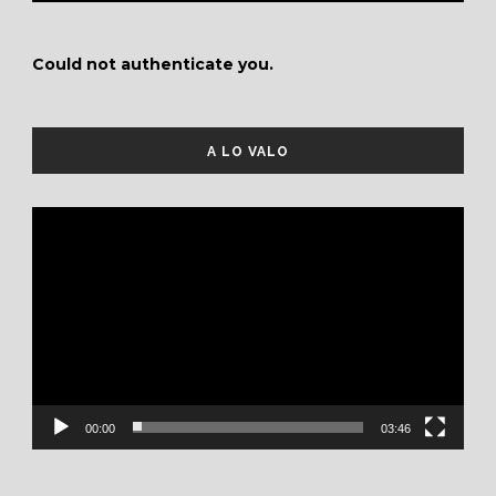
Could not authenticate you.
A LO VALO
Reproductor
de
vídeo
00:00
03:46