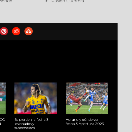
viendo"
In "Pasión Guerrera"
ICO
Se pierden la fecha 3:
Horario y dónde ver:
N
lesionados y
fecha 3 Apertura 2023
suspendidos…