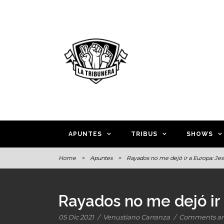
APUNTES
TRIBUS
SHOWS
Home
>
Apuntes
>
Rayados no me dejó ir a Europa: Jes
Rayados no me dejó ir
05 Dic 2021
/
Venustiano Carranza
/
Comments are