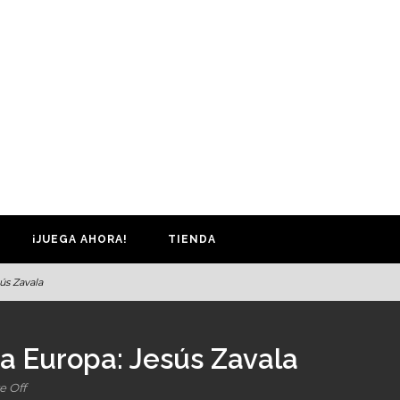
¡JUEGA AHORA!
TIENDA
ús Zavala
 a Europa: Jesús Zavala
 Off