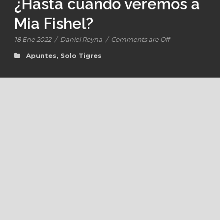
¿Hasta cuándo veremos a
Mia Fishel?
18 Ene 2022
/
Daniel Reyna
/
Comments are Off
Apuntes
,
Solo Tigres