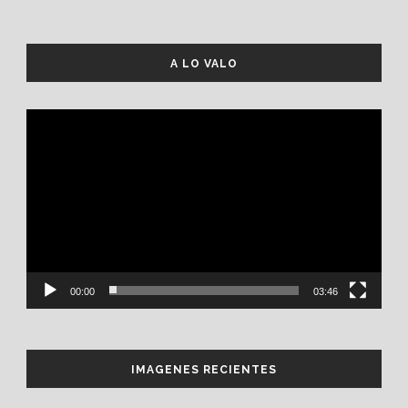
A LO VALO
Reproductor
de
vídeo
00:00
03:46
IMAGENES RECIENTES