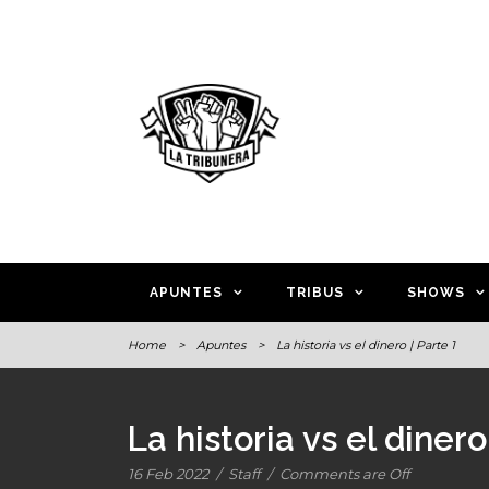
APUNTES
TRIBUS
SHOWS
Home
>
Apuntes
>
La historia vs el dinero | Parte 1
La historia vs el dinero
16 Feb 2022
/
Staff
/
Comments are Off