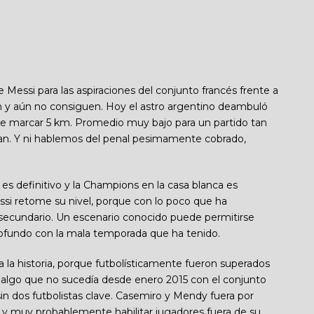
e Messi para las aspiraciones del conjunto francés frente a
y aún no consiguen. Hoy el astro argentino deambuló
te marcar 5 km. Promedio muy bajo para un partido tan
tan. Y ni hablemos del penal pesimamente cobrado,
 es definitivo y la Champions en la casa blanca es
si retome su nivel, porque con lo poco que ha
 secundario. Un escenario conocido puede permitirse
rofundo con la mala temporada que ha tenido.
a la historia, porque futbolísticamente fueron superados
, algo que no sucedía desde enero 2015 con el conjunto
sin dos futbolistas clave. Casemiro y Mendy fuera por
 y muy probablemente habilitar jugadores fuera de su