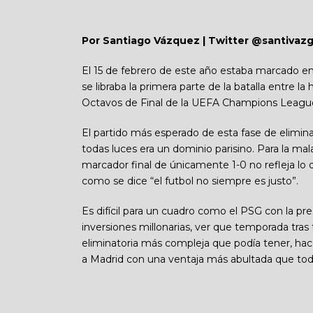
Por Santiago Vázquez | Twitter @santivazg
El 15 de febrero de este año estaba marcado en 
se libraba la primera parte de la batalla entre la 
Octavos de Final de la UEFA Champions Leagu
El partido más esperado de esta fase de elimi
todas luces era un dominio parisino. Para la mal
marcador final de únicamente 1-0 no refleja lo q
como se dice “el futbol no siempre es justo”.
Es difícil para un cuadro como el PSG con la pres
inversiones millonarias, ver que temporada tras
eliminatoria más compleja que podía tener, hac
a Madrid con una ventaja más abultada que toda