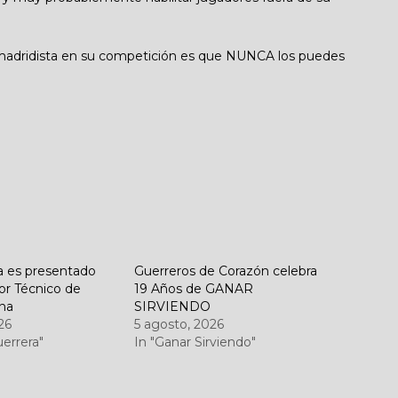
ia madridista en su competición es que NUNCA los puedes
a es presentado
Guerreros de Corazón celebra
or Técnico de
19 Años de GANAR
na
SIRVIENDO
26
5 agosto, 2026
uerrera"
In "Ganar Sirviendo"