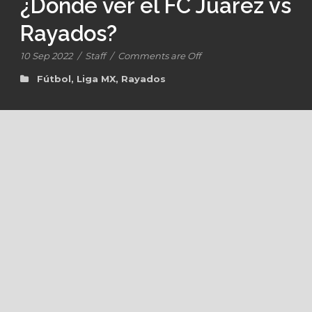
¿Dónde ver el FC Juárez vs
Rayados?
10 Sep 2022
/
Staff
/
Comments are Off
Fútbol
,
Liga MX
,
Rayados