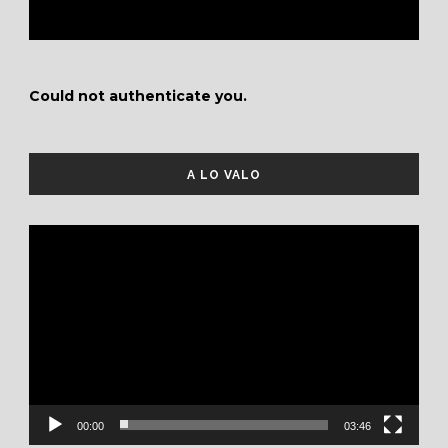
Could not authenticate you.
A LO VALO
Reproductor
de
vídeo
00:00
03:46