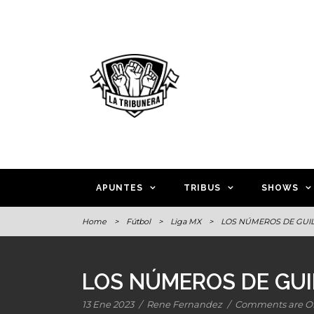
APUNTES
TRIBUS
SHOWS
Home
>
Fútbol
>
Liga MX
>
LOS NÚMEROS DE GUIL
LOS NÚMEROS DE GUI
13 Ene 2023
/
Rene Fernandez
/
Comments are Of