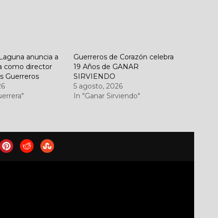
Laguna anuncia a
Guerreros de Corazón celebra
a como director
19 Años de GANAR
os Guerreros
SIRVIENDO
26
5 agosto, 2026
uerrera"
In "Ganar Sirviendo"