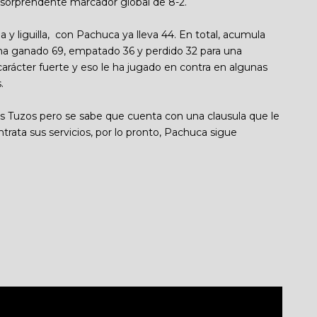
n sorprendente marcador global de 8-2.
a y liguilla, con Pachuca ya lleva 44. En total, acumula
 ha ganado 69, empatado 36 y perdido 32 para una
carácter fuerte y eso le ha jugado en contra en algunas
s.
s Tuzos pero se sabe que cuenta con una clausula que le
ontrata sus servicios, por lo pronto, Pachuca sigue