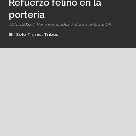
Refuerzo felino en la
portería
13 Jun 2023
/
Rene Fernandez
/
Comments are Off
Solo Tigres
,
Tribus