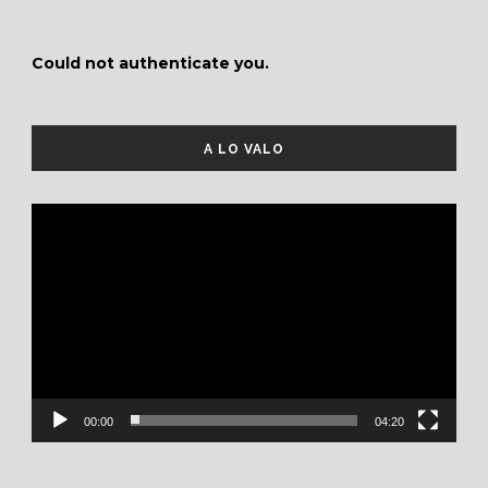
Could not authenticate you.
A LO VALO
Reproductor
de
vídeo
00:00
04:20