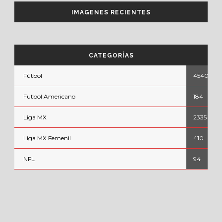
IMAGENES RECIENTES
CATEGORÍAS
Fútbol
4540
Futbol Americano
184
Liga MX
2335
Liga MX Femenil
410
NFL
94