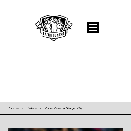
Home
>
Tribus
>
Zona Rayada
(Page 104)