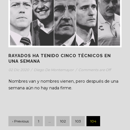
RAYADOS HA TENIDO CINCO TÉCNICOS EN
UNA SEMANA
02 Dic 2020
/
Diego De Montemayor
/
Comments are Off
Nombres van y nombres vienen, pero después de una
semana aún no hay nada firme.
‹ Previous
1
…
102
103
104