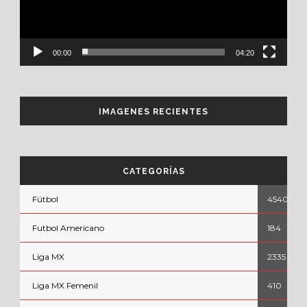
00:00
04:20
IMAGENES RECIENTES
CATEGORÍAS
Fútbol
4540
Futbol Americano
184
Liga MX
2335
Liga MX Femenil
410