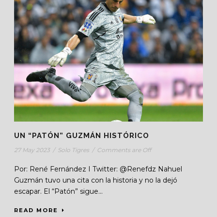
UN “PATÓN” GUZMÁN HISTÓRICO
27 May 2023
/
Solo Tigres
/
Comments are Off
Por: René Fernández I Twitter: @Renefdz Nahuel
Guzmán tuvo una cita con la historia y no la dejó
escapar. El “Patón” sigue...
READ MORE