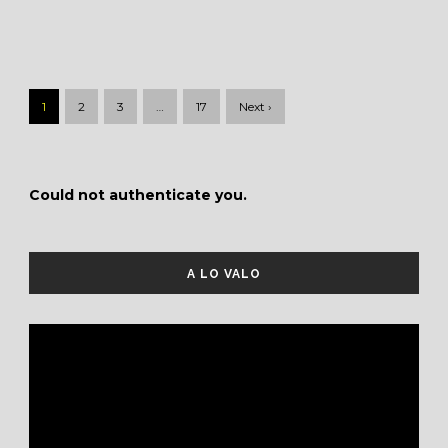
1
2
3
…
17
Next ›
Could not authenticate you.
A LO VALO
Reproductor
de
vídeo