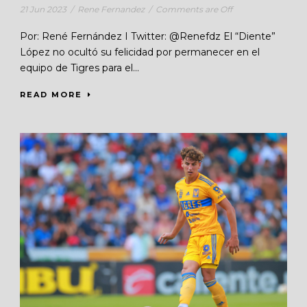
21 Jun 2023
/
Rene Fernandez
/
Comments are Off
Por: René Fernández I Twitter: @Renefdz El “Diente”
López no ocultó su felicidad por permanecer en el
equipo de Tigres para el...
READ MORE