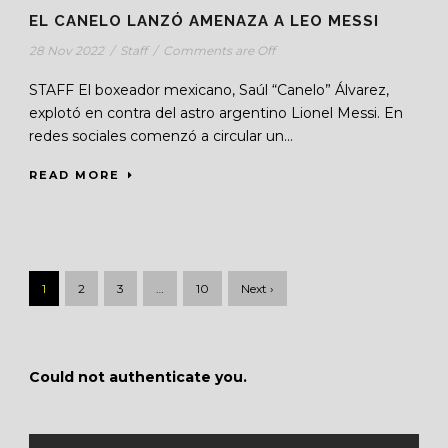
EL CANELO LANZÓ AMENAZA A LEO MESSI
28 Nov 2022
/
Staff
/
Comments are Off
STAFF El boxeador mexicano, Saúl “Canelo” Álvarez,
explotó en contra del astro argentino Lionel Messi. En
redes sociales comenzó a circular un...
READ MORE
1
2
3
…
10
Next ›
Could not authenticate you.