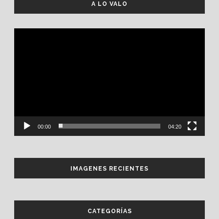
A LO VALO
Reproductor
de
vídeo
00:00
04:20
IMAGENES RECIENTES
CATEGORÍAS