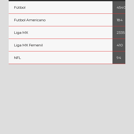
Fútbol
4540
Futbol Americano
184
Liga MX
2335
Liga MX Femenil
410
NFL
94