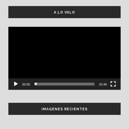
A LO VALO
Reproductor
de
vídeo
00:00
03:46
IMAGENES RECIENTES