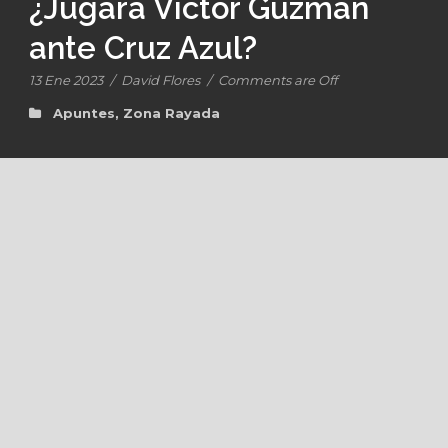
¿Jugará Víctor Guzmán
ante Cruz Azul?
13 Ene 2023
/
David Flores
/
Comments are Off
Apuntes
,
Zona Rayada