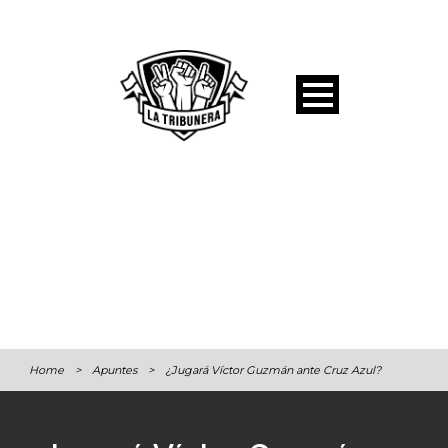
Home
>
Apuntes
>
¿Jugará Víctor Guzmán ante Cruz Azul?