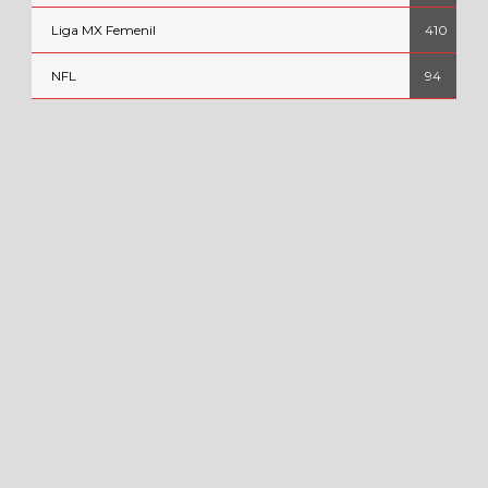
Liga MX Femenil
410
NFL
94