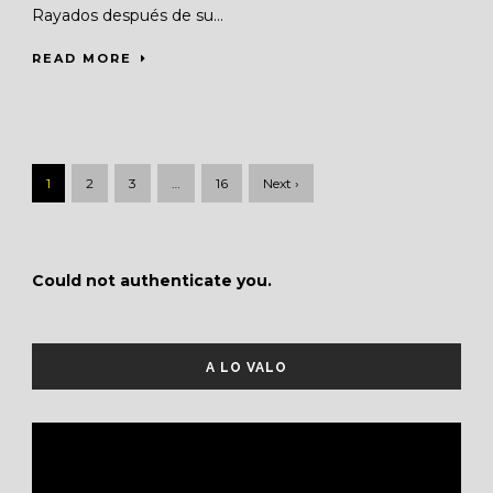
Rayados después de su...
READ MORE
1
2
3
…
16
Next ›
Could not authenticate you.
A LO VALO
Reproductor
de
vídeo