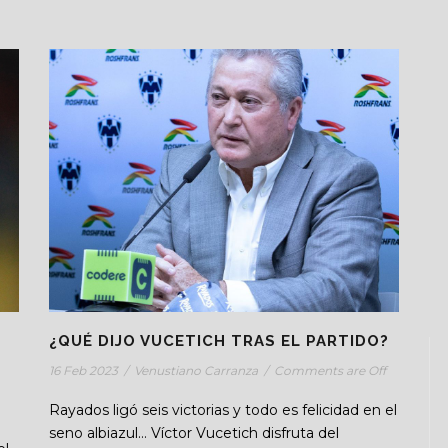
¿QUÉ DIJO VUCETICH TRAS EL PARTIDO?
16 Feb 2023
/
Venustiano Carranza
/
Comments are Off
Rayados ligó seis victorias y todo es felicidad en el
seno albiazul… Víctor Vucetich disfruta del