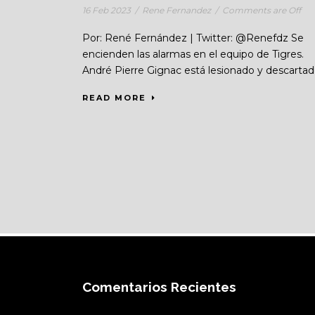
16 Feb 2023
/
Rene Fernandez
/
Comments are Off
Por: René Fernández | Twitter: @Renefdz Se
encienden las alarmas en el equipo de Tigres.
André Pierre Gignac está lesionado y descartado
READ MORE
Comentarios Recientes