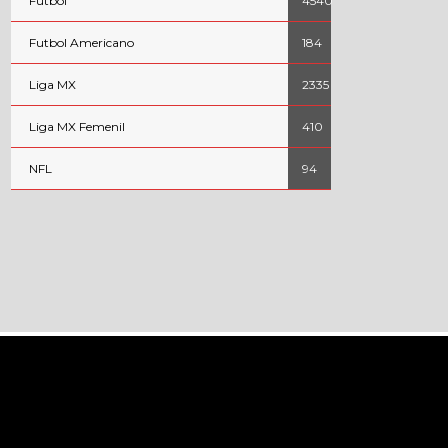
Fútbol
4540
Futbol Americano
184
Liga MX
2335
Liga MX Femenil
410
NFL
94