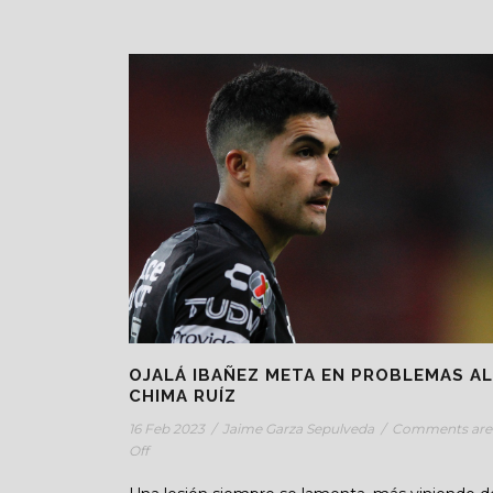
OJALÁ IBAÑEZ META EN PROBLEMAS AL
CHIMA RUÍZ
16 Feb 2023
/
Jaime Garza Sepulveda
/
Comments are
Off