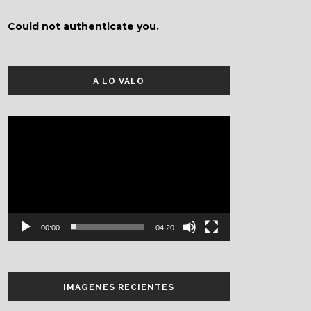
Could not authenticate you.
A LO VALO
Reproductor
de
vídeo
00:00
04:20
IMAGENES RECIENTES