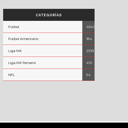
CATEGORÍAS
Fútbol
4540
Futbol Americano
184
Liga MX
2335
Liga MX Femenil
410
NFL
94