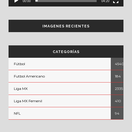
00:00
04:20
IMAGENES RECIENTES
CATEGORÍAS
Fútbol
4540
Futbol Americano
184
Liga MX
2335
Liga MX Femenil
410
NFL
94